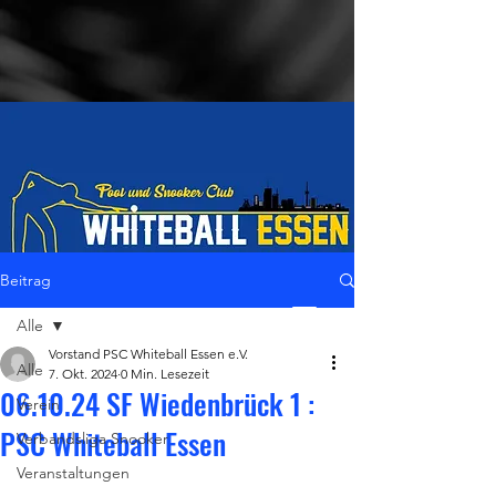
Beitrag
Alle
LiveStream
Vorstand PSC Whiteball Essen e.V.
Alle
7. Okt. 2024
0 Min. Lesezeit
06.10.24 SF Wiedenbrück 1 :
Verein
PSC Whiteball Essen
Verbandsliga Snooker
Veranstaltungen