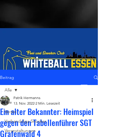
Beitrag
Alle
LiveStream
Patrik Hermanns
Alle
13. Nov. 2022
2 Min. Lesezeit
Ein alter Bekannter: Heimspiel
Verein
gegen den Tabellenführer SGT
Verbandsliga Snooker
Grafenwald 4
Veranstaltungen