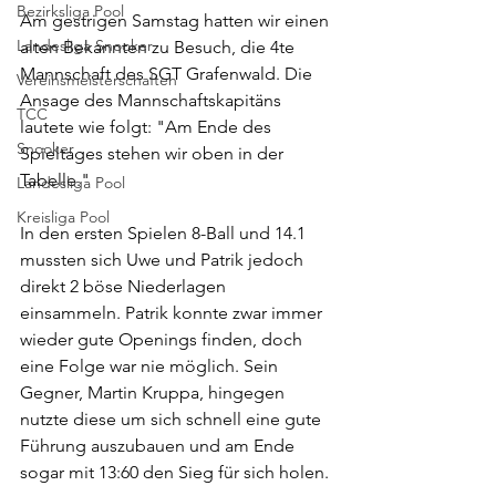
Bezirksliga Pool
Am gestrigen Samstag hatten wir einen 
Landesliga Snooker
alten Bekannten zu Besuch, die 4te 
Mannschaft des SGT Grafenwald. Die 
Vereinsmeisterschaften
Ansage des Mannschaftskapitäns 
TCC
lautete wie folgt: "Am Ende des 
Snooker
Spieltages stehen wir oben in der 
Tabelle."
Landesliga Pool
Kreisliga Pool
In den ersten Spielen 8-Ball und 14.1 
mussten sich Uwe und Patrik jedoch 
direkt 2 böse Niederlagen 
einsammeln. Patrik konnte zwar immer 
wieder gute Openings finden, doch 
eine Folge war nie möglich. Sein 
Gegner, Martin Kruppa, hingegen 
nutzte diese um sich schnell eine gute 
Führung auszubauen und am Ende 
sogar mit 13:60 den Sieg für sich holen. 