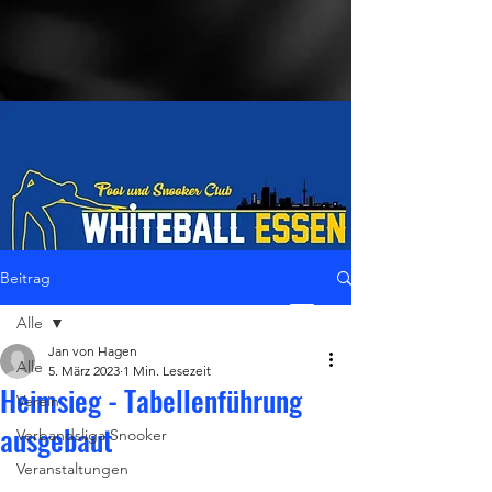
Beitrag
Alle
LiveStream
Jan von Hagen
Alle
5. März 2023
1 Min. Lesezeit
Heimsieg - Tabellenführung
Verein
ausgebaut
Verbandsliga Snooker
Veranstaltungen