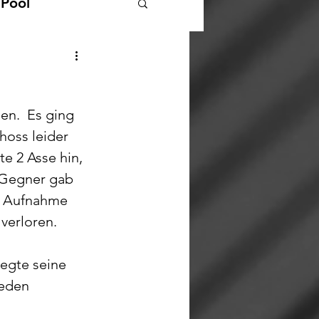
 Pool
Landesliga Pool
en.  Es ging 
hoss leider 
e 2 Asse hin, 
 Gegner gab 
te Aufnahme 
verloren. 
legte seine 
ieden 