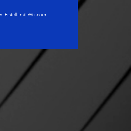
 Erstellt mit Wix.c
om