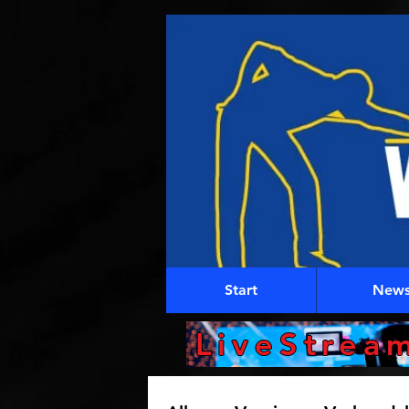
Start
New
LiveStrea