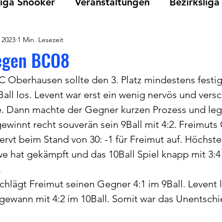
iga Snooker
Veranstaltungen
Bezirksliga
 2023
1 Min. Lesezeit
Vereinsmeisterschaften
TCC
Snooker
egen BCO8
 Oberhausen sollte den 3. Platz mindestens festig
all los. Levent war erst ein wenig nervös und versc
le. Dann machte der Gegner kurzen Prozess und legt
ewinnt recht souverän sein 9Ball mit 4:2. Freimuts
nervt beim Stand von 30: -1 für Freimut auf. Höchs
we hat gekämpft und das 10Ball Spiel knapp mit 3:4 
.
chlägt Freimut seinen Gegner 4:1 im 9Ball. Levent 
gewann mit 4:2 im 10Ball. Somit war das Unentsch