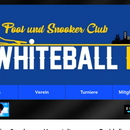
s
Verein
Turniere
Mitg
m