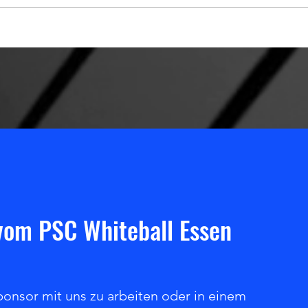
Klare Führung - aber dann
Auswä
zurückgelehnt!
Oberh
 vom PSC Whiteball Essen
ponsor mit uns zu arbeiten oder in einem