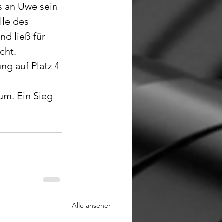
s an Uwe sein 
lle des 
d ließ für 
cht.
ng auf Platz 4 
m. Ein Sieg 
Alle ansehen