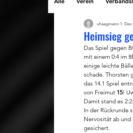
Alle
Verein
Verbandsl
uhaagmann
1. Dez.
Landesliga Snooker
Heimsieg g
Das Spiel gegen BC
Kreisliga Pool
mit einem 0:4 im 8B
einige leichte Bäl
schade. Thorsten g
das 14.1 Spiel ent
von Freimut 
15
! U
Damit stand es 2:2
In der Rückrunde s
Nervosität ab und 
gesichert.