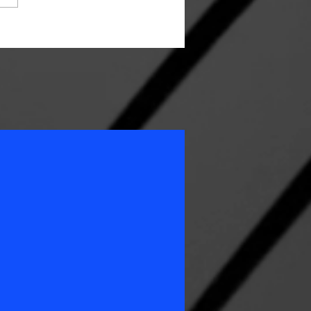
rts zu Gast bei Breakers
ausen 7