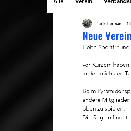
Alle
Verein
Verbandsl
Patrik Hermanns
13
Landesliga Snooker
Neue Verein
Liebe Sportfreund
Kreisliga Pool
vor Kurzem haben w
in den nächsten Ta
Beim Pyramidenspie
andere Mitglieder
oben zu spielen.
Die Regeln findet