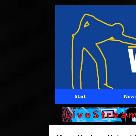
Start
New
LiveStrea