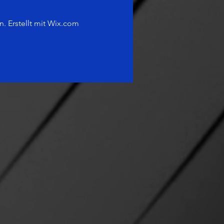
 Erstellt mit Wix.c
om