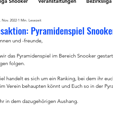
iga Snooker
Veranstaltungen
Bezirksliga
. Nov. 2022
1 Min. Lesezeit
Vereinsmeisterschaften
TCC
Snooker
saktion: Pyramidenspiel Snooke
innen und -freunde,
ir das Pyramidenspiel im Bereich Snooker gestarte
gen folgen.
l handelt es sich um ein Ranking, bei dem ihr eu
 im Verein behaupten könnt und Euch so in der Pyr
 ihr in dem dazugehörigen Aushang. 