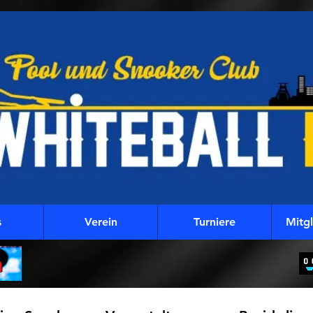
s
Verein
Turniere
Mitg
m