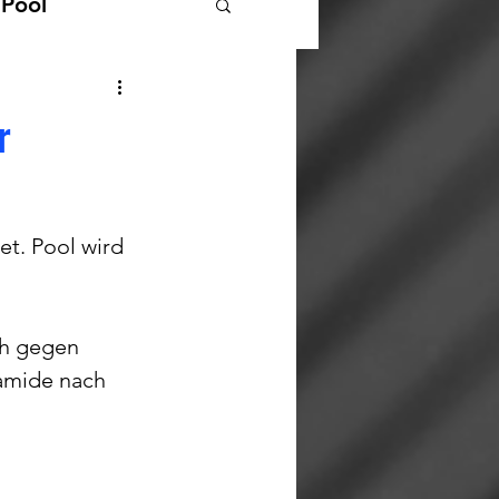
 Pool
Landesliga Pool
r
t. Pool wird 
ch gegen 
amide nach 