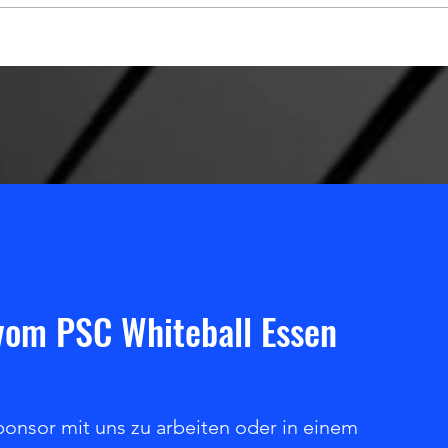
Tag der offenen Tür des PSC
5 Jah
Whiteball Essen e.V.
Münch
 vom PSC Whiteball Essen
ponsor mit uns zu arbeiten oder in einem