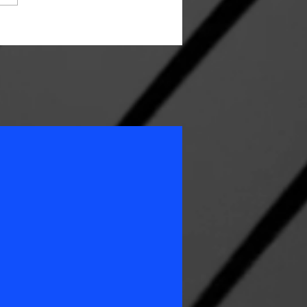
re PSC Whiteball Essen in der
ener Straße