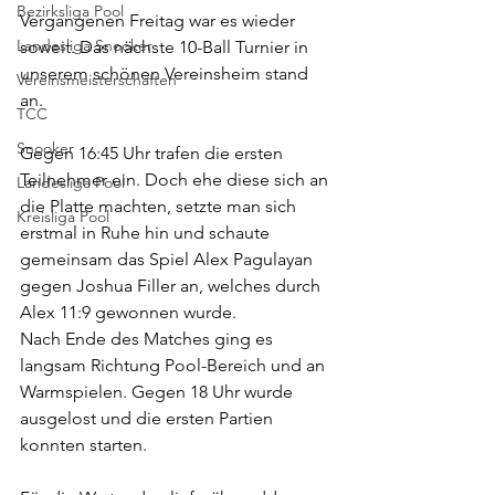
Bezirksliga Pool
Vergangenen Freitag war es wieder 
Landesliga Snooker
soweit. Das nächste 10-Ball Turnier in 
unserem schönen Vereinsheim stand 
Vereinsmeisterschaften
an. 
TCC
Snooker
Gegen 16:45 Uhr trafen die ersten 
Teilnehmer ein. Doch ehe diese sich an 
Landesliga Pool
die Platte machten, setzte man sich 
Kreisliga Pool
erstmal in Ruhe hin und schaute 
gemeinsam das Spiel Alex Pagulayan 
gegen Joshua Filler an, welches durch 
Alex 11:9 gewonnen wurde.
Nach Ende des Matches ging es 
langsam Richtung Pool-Bereich und an 
Warmspielen. Gegen 18 Uhr wurde 
ausgelost und die ersten Partien 
konnten starten.