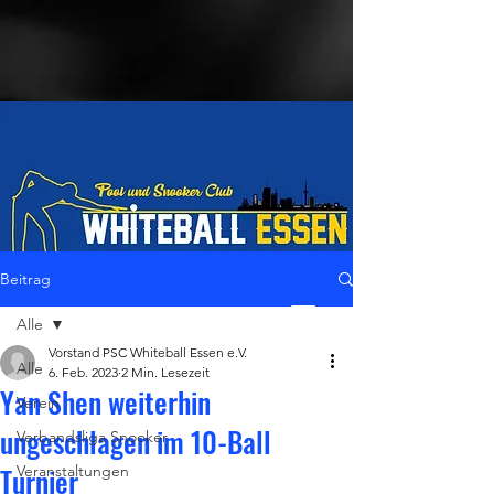
Beitrag
Alle
LiveStream
Vorstand PSC Whiteball Essen e.V.
Alle
6. Feb. 2023
2 Min. Lesezeit
Yan Shen weiterhin
Verein
ungeschlagen im 10-Ball
Verbandsliga Snooker
Turnier
Veranstaltungen