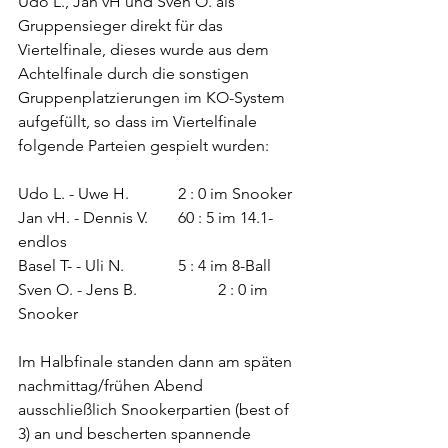
Udo L., Jan vH und Sven O. als 
Gruppensieger direkt für das 
Viertelfinale, dieses wurde aus dem 
Achtelfinale durch die sonstigen 
Gruppenplatzierungen im KO-System 
aufgefüllt, so dass im Viertelfinale 
folgende Parteien gespielt wurden:
Udo L. - Uwe H.		2 : 0 im Snooker
Jan vH. - Dennis V.  	60 : 5 im 14.1-
endlos
Basel T- - Uli N.		5 : 4 im 8-Ball
Sven O. - Jens B.		2 : 0 im 
Snooker
Im Halbfinale standen dann am späten 
nachmittag/frühen Abend 
ausschließlich Snookerpartien (best of 
3) an und bescherten spannende 