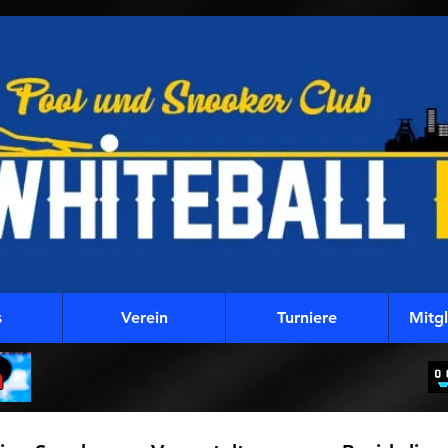
s
Verein
Turniere
Mitg
m