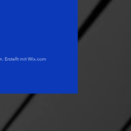
 Erstellt mit Wix.c
om