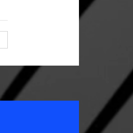
 Gruppe der glorreichen
n