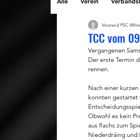
Alle
Verein
Verbandsl
Vorstand PSC White
Landesliga Snooker
TCC vom 09
Vergangenen Samst
Kreisliga Pool
Der erste Termin d
rennen. 
Nach einer kurzen
konnten gestartet 
Entscheidungsspie
Obwohl es kein Pre
aus flachs zum Spi
Niederdräing und F