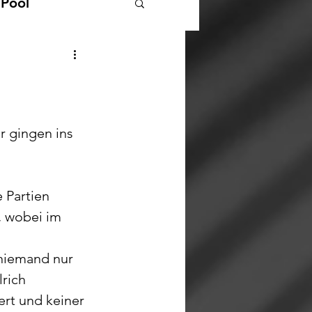
 Pool
Landesliga Pool
r gingen ins 
 Partien 
, wobei im 
 niemand nur 
rich 
ert und keiner 