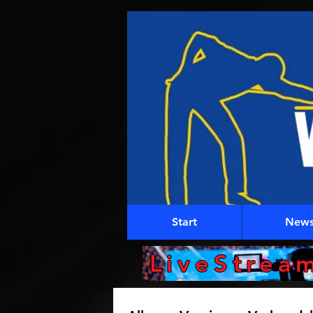
Start
New
LiveStrea