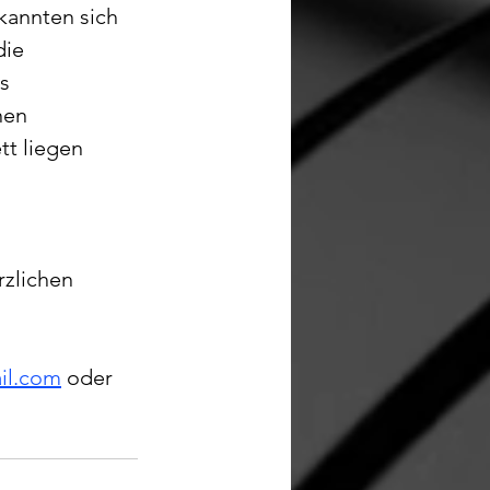
kannten sich 
ie 
s 
nen 
t liegen 
rzlichen 
il.com
 oder 