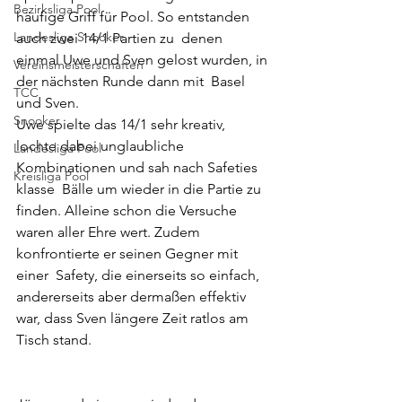
Bezirksliga Pool
häufige Griff für Pool. So entstanden 
Landesliga Snooker
auch zwei 14/1 Partien zu  denen 
einmal Uwe und Sven gelost wurden, in 
Vereinsmeisterschaften
der nächsten Runde dann mit  Basel 
TCC
und Sven.
Snooker
Uwe spielte das 14/1 sehr kreativ,  
lochte dabei unglaubliche 
Landesliga Pool
Kombinationen und sah nach Safeties 
Kreisliga Pool
klasse  Bälle um wieder in die Partie zu 
finden. Alleine schon die Versuche  
waren aller Ehre wert. Zudem 
konfrontierte er seinen Gegner mit 
einer  Safety, die einerseits so einfach, 
andererseits aber dermaßen effektiv  
war, dass Sven längere Zeit ratlos am 
Tisch stand.