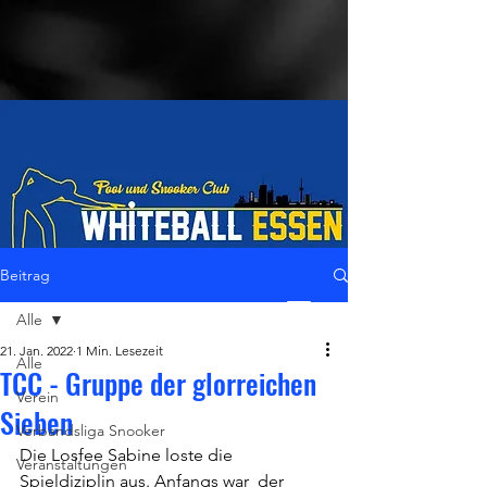
Beitrag
Alle
LiveStream
21. Jan. 2022
1 Min. Lesezeit
Alle
TCC - Gruppe der glorreichen
Verein
Sieben
Verbandsliga Snooker
Die Losfee Sabine loste die 
Veranstaltungen
Spieldiziplin aus. Anfangs war  der 